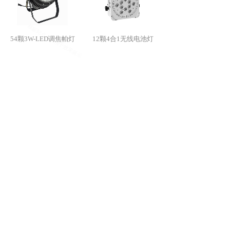
54颗3W-LED调焦帕灯
12颗4合1无线电池灯
<
1
2
3
4
5
...
8
9
>
某某灯光设备有限公司
广东省某某市某某中华老字路1688号