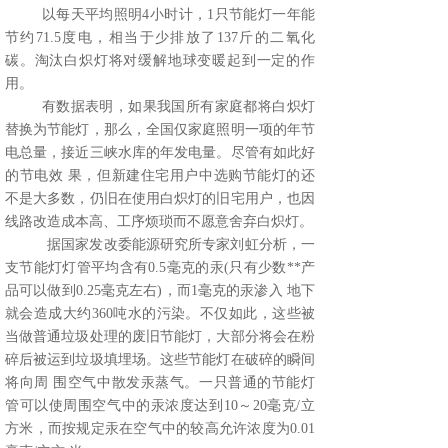
以每天平均照明4小时计，1只节能灯一年能
节约71.5度电，相当于少排放了137斤的二氧化
碳。淘汰白炽灯将对缓解地球变暖起到一定的作
用。
有数据表明，如果我国所有家庭都将白炽灯
替换为节能灯，那么，全国仅家庭照明一项的年节
电总量，接近三峡水库的年发电量。尽管有如此好
的节电效 果，但新建住宅用户中选购节能灯的还
不是大多数，仍旧在使用白炽灯的旧宅用户，也因
线路改造成本高、工序烦琐而不愿意舍弃白炽灯。
据国家发改委能源研究所专家刘虹分析，一
支节能灯灯管平均含有0.5毫克的汞(只有少数**产
品可以做到0.25毫克左右)，而1毫克的汞渗入 地下
就会造成大约360吨水的污染。不仅如此，这些被
当做普通垃圾处理的废旧节能灯，大部分将会在粉
碎后被运到垃圾填埋场。这些节能灯在破碎的瞬间
将向周 围空气中散发汞蒸气。一只普通的节能灯
管可以使周围空气中的汞浓度达到10～20毫克/立
方米，而按规定汞在空气中的较高允许浓度为0.01