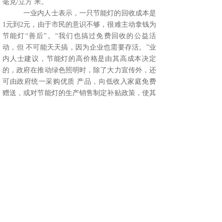
毫克/立方 米。
一业内人士表示，一只节能灯的回收成本是
1元到2元，由于市民的意识不够，很难主动拿钱为
节能灯“善后”。“我们也搞过免费回收的公益活
动，但 不可能天天搞，因为企业也需要存活。”业
内人士建议，节能灯的高价格是由其高成本决定
的，政府在推动绿色照明时，除了大力宣传外，还
可由政府统一采购优质 产品，向低收入家庭免费
赠送，或对节能灯的生产销售制定补贴政策，使其
价格下降。这不但有利于节能灯的推广，而且还可
将劣质产品挤出市场。积极发展无汞节 能灯技术
和产品，实施强制回收机制已成为我国节能减排工
作中十万火急的大事。
上一篇：
光束灯灯泡不亮常见问......
下一篇：
全国换节能灯1年省4......
某某灯光设备有限公司